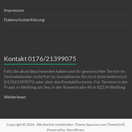
Impressum
Datenschutzerklärung
Kontakt 0176/21399075
Falls Sie akute Beschwerden haben und Ihr gewünschter Termin im
Onlinekalender nicht frei ist, kontaktieren Sie mich bitte telefonisch
(017621399075) oder über das Kontaktformular. Für Termine in der
Praxis in Weßling am See, in der Rosenstraße 40 in 82234 Weßling
Weiterlesen
Copyright © 2026
. Alle Rechte vorbehalten. Theme
Spacious
von ThemeGrill.
Powered by:
WordPress
.